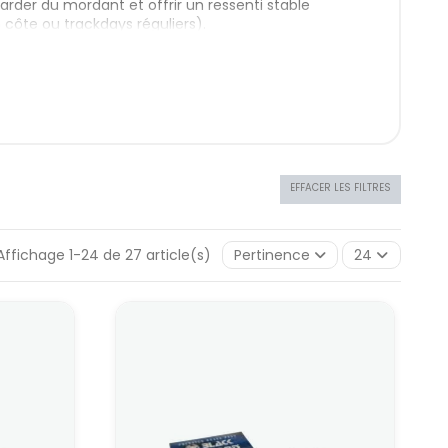
garder du mordant et offrir un ressenti stable
n côte ou trackdays réguliers).
 : standard, sport et
des familles de plaquettes. Car, chaque type a ses
EFFACER LES FILTRES
que : confort, silence, longévité.
Affichage 1-24 de 27 article(s)
Pertinence
24