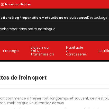
—
✉️
Nous contacter
Destockage
otions
Blog
Préparation Moteur
Banc de puissance
Liaison au
Habitacle
sol &
&
Freinage
Outil
transmission
carrosserie
tes de frein sport
n commence à freiner fort, longtemps et souvent, ce n’est plus
ence, mais ce que vous mettez dessus.