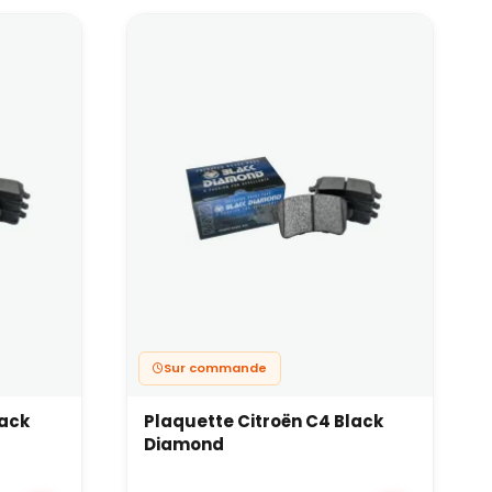
mond : zoom sur nos
iste occasionnel, nous avons retenu la gamme de
nies sur le
freinage
performance et s’est fait
aintes thermiques.
rienté sport :
Sur commande
s chute brutale de performance.
associées à des disques de frein et à des durites de
lack
Plaquette Citroën C4 Black
 qui ne nécessitent pas encore des plaquettes full
Diamond