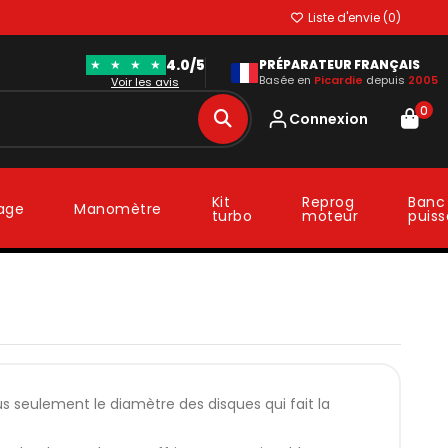
Liste d'envie (
0
)
4.0/5
★
★
★
★
PRÉPARATEUR FRANÇAIS
Basée en
Picardie
depuis
2005
Voir les avis
0
Connexion
Kit
Reprog
Banc
lage
Manomètre
turbo
moteur
puis
 seulement le diamètre des disques qui fait la