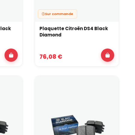
a compatibilité avec vos disques ou sur les
nd peut vous guider et même, vous accompagner
Sur commande
Black
Plaquette Citroën DS4 Black
Diamond
76,08 €