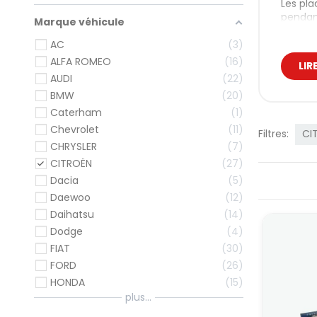
Les pla
pendant
Marque véhicule
Les
AC
3
rac
ALFA ROMEO
16
LIR
AUDI
22
Avant d
BMW
20
forces…
Caterham
1
Pla
Chevrolet
11
Filtres:
CI
CHRYSLER
7
Les pla
CITROËN
27
✅ Avan
Dacia
5
Daewoo
12
Eff
Peu
Daihatsu
14
Usu
Dodge
4
FIAT
30
❌ Inco
FORD
26
Coe
HONDA
15
Fad
plus...
Res