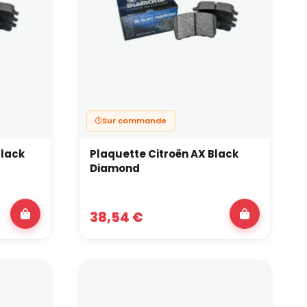
ynamique, fast road et
ment : route dynamique, drift loisir, roulage piste
Sur commande
s.
Black
Plaquette Citroën AX Black
Diamond
38,54 €
0 % piste, circuit et
 à très haute température, très longtemps : rallye,