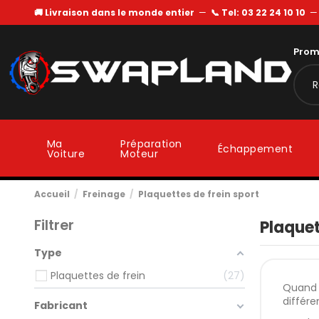
🚚 Livraison dans le monde entier
—
📞 Tel: 03 22 24 10 10
Prom
Ma
Préparation
Échappement
Voiture
Moteur
Accueil
Freinage
Plaquettes de frein sport
Filtrer
Plaquet
Type
Plaquettes de frein
27
Quand o
différ
Fabricant