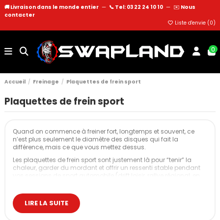
🚚 Livraison dans le monde entier
—
📞 Tel: 03 22 24 10 10
—
✉️
Nous
contacter
Liste d'envie (
0
)
0
Accueil
Freinage
Plaquettes de frein sport
Plaquettes de frein sport
Quand on commence à freiner fort, longtemps et souvent, ce
n’est plus seulement le diamètre des disques qui fait la
différence, mais ce que vous mettez dessus.
Les plaquettes de frein sport sont justement là pour “tenir” la
chaleur, garder du mordant et offrir un ressenti stable pendant
vos sessions de sport automobile (drift loisir, rallye régional, en
côte ou trackdays réguliers).
Les différentes plaquettes de frein : standard,
LIRE LA SUITE
sport et racing
Avant de parler références et marques, il est utile de clarifier les