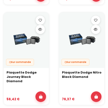
Plage de température élargie pour tenir plusieurs freinages
appuyés.
Freinage plus constant sur une session sportive.
❌ Inconvénients :
Légère hausse possible du bruit au freinage.
Poussière plus présente selon le mélange.
Usure plus rapide qu’une plaquette purement routière.
Plaquettes de frein racing pour usage 100 % piste,
circuit et compétition
On entre ici dans le domaine des mélanges développés pour
fonctionner à très haute température, très longtemps : rallye,
côte, drift intensif, circuit appuyé.
Sur commande
Sur commande
✅ Avantages :
Plaquette Dodge
Plaquette Dodge Nitro
Stabilité du coefficient de friction à haute température.
Journey Black
Black Diamond
Mordant très prononcé une fois les freins en température.
Diamond
Adaptées aux contraintes de la compétition.
❌ Inconvénients :
Moins performantes, voire délicates, à froid.
56,42 €
76,37 €
Bruit et poussière souvent importants.
Usure accélérée des disques et des plaquettes.