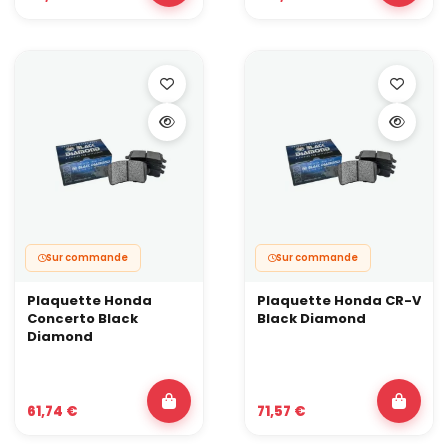
Plage de température élargie pour tenir plusieurs freinages
appuyés.
Freinage plus constant sur une session sportive.
❌ Inconvénients :
Légère hausse possible du bruit au freinage.
Poussière plus présente selon le mélange.
Usure plus rapide qu’une plaquette purement routière.
Plaquettes de frein racing pour usage 100 % piste,
circuit et compétition
On entre ici dans le domaine des mélanges développés pour
fonctionner à très haute température, très longtemps : rallye,
côte, drift intensif, circuit appuyé.
Sur commande
Sur commande
✅ Avantages :
Plaquette Honda
Plaquette Honda CR-V
Stabilité du coefficient de friction à haute température.
Concerto Black
Black Diamond
Mordant très prononcé une fois les freins en température.
Diamond
Adaptées aux contraintes de la compétition.
❌ Inconvénients :
Moins performantes, voire délicates, à froid.
61,74 €
71,57 €
Bruit et poussière souvent importants.
Usure accélérée des disques et des plaquettes.