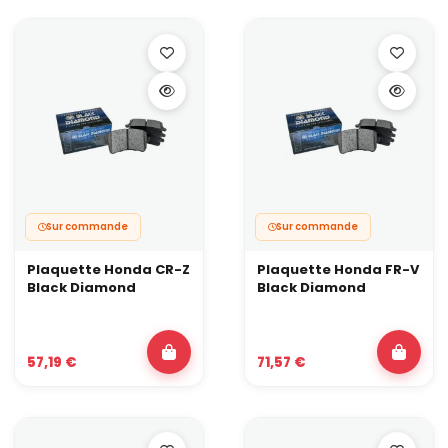
Peu adaptées à une utilisation quotidienne.
Plaquettes pour kits gros freins
Les kits gros freins utilisent souvent des plaquettes de forme
spécifique, prévues pour des étriers multi-pistons et des disques
de grand diamètre.
✅ Avantages :
Surface de friction adaptée aux gros disques.
Compatibilité assurée avec l’étrier du kit.
Disponibles en version sport ou plus radicale selon l’usage.
❌ Inconvénients :
Sur commande
Sur commande
Offre plus restreinte que pour les étriers d’origine.
Prix souvent supérieur aux plaquettes route classiques.
Plaquette Honda CR-Z
Plaquette Honda FR-V
Black Diamond
Black Diamond
Les plaquettes de frein Black Diamond : zoom sur
nos produits haut de gamme !
Pour couvrir vos besoins en route dynamique, drift loisir et
roulage piste occasionnel, nous avons retenu la gamme de
57,19 €
71,57 €
plaquettes Black Diamond. Ce fabricant travaille depuis
plusieurs décennies sur le
freinage
performance et s’est fait
connaître avec ses disques et plaquettes pensés pour les fortes
contraintes thermiques.
Les plaquettes Black Diamond sont conçues pour un usage