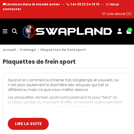
🚚 Livraison dans le monde entier
—
📞 Tel: 03 22 24 10 10
—
✉️
Nous
contacter
Liste d'envie (
0
)
0
Accueil
Freinage
Plaquettes de frein sport
Plaquettes de frein sport
Quand on commence à freiner fort, longtemps et souvent, ce
n’est plus seulement le diamètre des disques qui fait la
différence, mais ce que vous mettez dessus.
Les plaquettes de frein sport sont justement là pour “tenir” la
chaleur, garder du mordant et offrir un ressenti stable pendant
vos sessions de sport automobile (drift loisir, rallye régional, en
côte ou trackdays réguliers).
Les différentes plaquettes de frein : standard,
LIRE LA SUITE
sport et racing
Avant de parler références et marques, il est utile de clarifier les