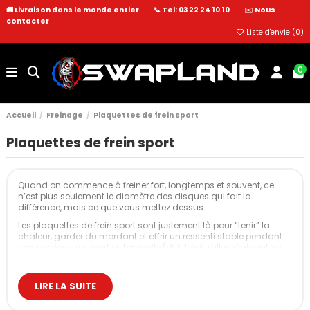
🚚 Livraison dans le monde entier
—
📞 Tel: 03 22 24 10 10
—
✉️
Nous
contacter
Liste d'envie (
0
)
0
Accueil
Freinage
Plaquettes de frein sport
Plaquettes de frein sport
Quand on commence à freiner fort, longtemps et souvent, ce
n’est plus seulement le diamètre des disques qui fait la
différence, mais ce que vous mettez dessus.
Les plaquettes de frein sport sont justement là pour “tenir” la
chaleur, garder du mordant et offrir un ressenti stable pendant
vos sessions de sport automobile (drift loisir, rallye régional, en
côte ou trackdays réguliers).
Les différentes plaquettes de frein : standard,
LIRE LA SUITE
sport et racing
Avant de parler références et marques, il est utile de clarifier les