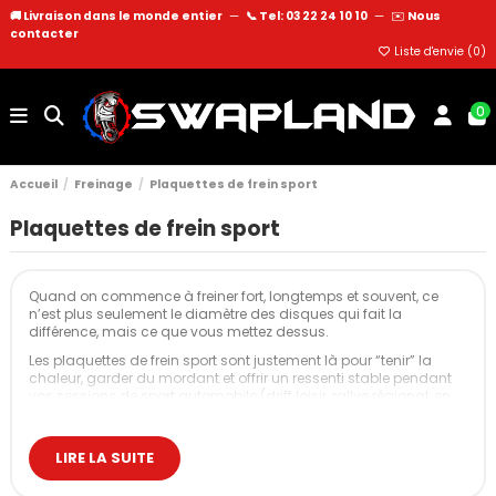
🚚 Livraison dans le monde entier
—
📞 Tel: 03 22 24 10 10
—
✉️
Nous
contacter
Liste d'envie (
0
)
0
Accueil
Freinage
Plaquettes de frein sport
Plaquettes de frein sport
Quand on commence à freiner fort, longtemps et souvent, ce
n’est plus seulement le diamètre des disques qui fait la
différence, mais ce que vous mettez dessus.
Les plaquettes de frein sport sont justement là pour “tenir” la
chaleur, garder du mordant et offrir un ressenti stable pendant
vos sessions de sport automobile (drift loisir, rallye régional, en
côte ou trackdays réguliers).
Les différentes plaquettes de frein : standard,
LIRE LA SUITE
sport et racing
Avant de parler références et marques, il est utile de clarifier les