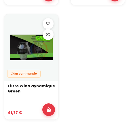
Les configurations moteur qui en profitent le
plus
Un filtre à air Green convient particulièrement aux moteurs qui
commencent à sortir du cadre d’origine. Il s’intègre dans une
boîte à air d’origine lorsque l’espace ou la discrétion reste
important, mais devient également une base fiable pour une
admission dynamique ou une admission directe.
Il apporte un gain immédiat sur : moteurs turbo reprogrammés,
échappements plus permissifs, admissions d’origine en limite
de débit, configurations où la stabilité du flux d’air devient
essentielle.
Trouver le bon format de filtre à air
Le choix dépend principalement du montage en place.
Sur commande
Les filtres de remplacement Green s’installent directement
dans la boîte à air d’origine sans modification et
Filtre Wind dynamique
conservent une filtration optimale.
Green
Pour les projets à forte demande en débit ou nécessitant
une admission sur mesure, les formats coniques ou
cylindriques permettent un montage plus ouvert,
parfaitement adapté aux moteurs préparés.
41,77 €
Entretien, durabilité et avantage économique
Les filtres à air Green sont conçus pour durer. Lavables, ré-
huilables, ils conservent leur performances sur le long terme.