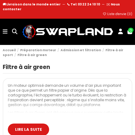
🚚 Livraison dans le monde entier
—
📞 Tel: 03 22 24 10 10
—
✉️
Nous
contacter
Liste d'envie (
0
)
0
Accueil
Préparation moteur
Admission et filtration
Filtre à air
sport
Filtre à air green
Filtre à air green
Un moteur optimisé demande un volume d’air plus important
que ce que permet un filtre papier d’origine. Dès que la
cartographie, l’échappement ou le turbo évoluent, la restriction à
l’aspiration devient perceptible : régime qui s’installe moins vite,
gestion qui corrige davantage, débit qui plafonne.
Les filtres à air Green ont été conçus pour supprimer cette limite
grâce à un média filtrant en coton huilé capable d’offrir un
passage d’air nettement plus ouvert sans compromettre la
filtration.
LIRE LA SUITE