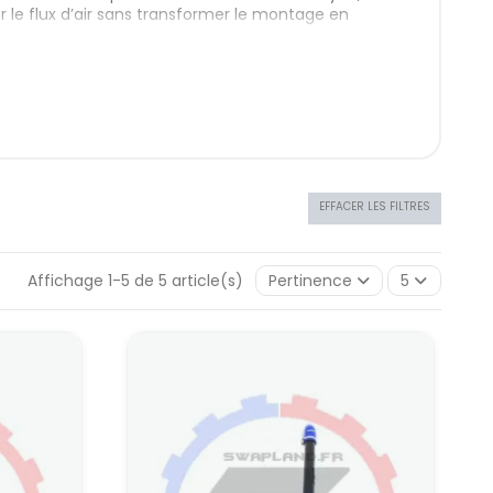
er le flux d’air sans transformer le montage en
xations adaptées, volumes d’échangeur revus à la
éparée pour la piste ou le drift, passer sur un
ploiter une carto plus agressive et de garder un
EFFACER LES FILTRES
 turbocompressées. Un intercooler comme
l’Airtec pour
lus généreux que l’origine, des trajets d’air plus
Affichage 1-5 de 5 article(s)
Pertinence
5
avec turbo soufflant plus fort.
souvent utilisés en drift, en circuit ou en runs. Un
séries 1, 3, 5, 6 et 7 diesel permettent de limiter la
, on obtient un air d’admission plus stable, plus de
 dès qu’on passe en turbo, injecteurs et carto plus