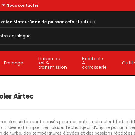
—
✉️
Nous contacter
Destockage
ration Moteur
Banc de puissance
Liaison au
Habitacle
sol &
&
Freinage
Outil
transmission
carrosserie
oler Airtec
ercoolers Airtec sont pensés pour des autos qui roulent fort : drift
. L’idée est simple : remplacer l’échangeur d’origine par un int
on de turbo, des températures élevées et des sessions répétée