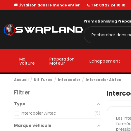
🚚 Livraison dans le monde entier
—
📞 Tel: 03 22 24 10 10
Promotions
Blog
Prépa
Ma
Préparation
Échappement
Voiture
Moteur
Accueil
Kit Turbo
Intercooler
Intercooler Airtec
Filtrer
Interco
Type
Intercooler Airtec
5
Les int
fermées
Marque véhicule
pressi