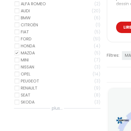
dessin 
ALFA ROMEO
2
casse-
AUDI
20
Nos
BMW
6
CITROËN
1
LIR
Airtec 
FIAT
5
hausse 
FORD
51
interco
HONDA
4
moteur
MAZDA
5
Int
Filtres:
MA
MINI
7
Pour Al
NISSAN
3
Alfa Ro
OPEL
14
propres
PEUGEOT
3
Int
RENAULT
9
SEAT
8
Sur BMW
SKODA
3
modèl
chauffe
plus...
répétab
ambiti
Int