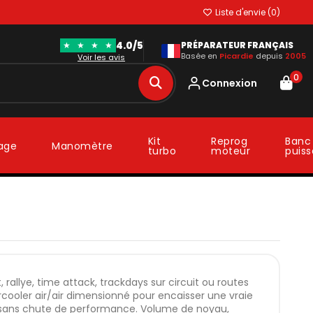
Liste d'envie (
0
)
4.0/5
★
★
★
★
PRÉPARATEUR FRANÇAIS
Basée en
Picardie
depuis
2005
Voir les avis
0
Connexion
Kit
Reprog
Banc
lage
Manomètre
turbo
moteur
puis
, rallye, time attack, trackdays sur circuit ou routes
ercooler air/air dimensionné pour encaisser une vraie
s sans chute de performance. Volume de noyau,