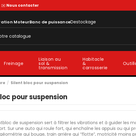
—
✉️
Nous contacter
Destockage
ration Moteur
Banc de puissance
Liaison au
Habitacle
sol &
&
Freinage
Outil
transmission
carrosserie
ure
Silent bloc pour suspension
bloc pour suspension
ntbloc de suspension sert à filtrer les vibrations et à guider les m
ort. Sur une auto qui roule fort, qui enchaîne les appuis ou qui p
: géométrie qui bouge, train arrière qui “flotte”, motricité moins p