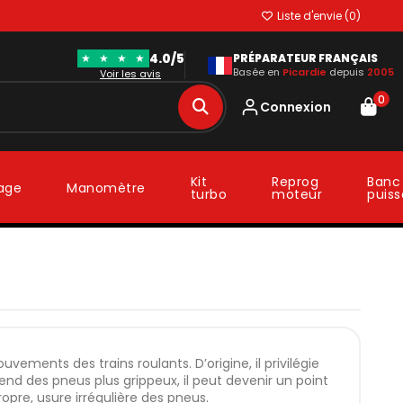
Liste d'envie (
0
)
4.0/5
★
★
★
★
PRÉPARATEUR FRANÇAIS
Basée en
Picardie
depuis
2005
Voir les avis
0
Connexion
Kit
Reprog
Banc
lage
Manomètre
turbo
moteur
puis
ouvements des trains roulants. D’origine, il privilégie
rend des pneus plus grippeux, il peut devenir un point
ropre, usure irrégulière des pneus.