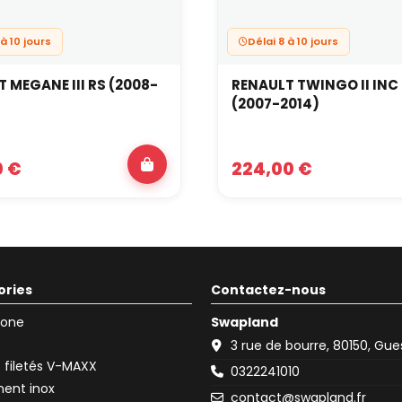
 à 10 jours
Délai 8 à 10 jours
 MEGANE III RS (2008-
RENAULT TWINGO II INC
(2007-2014)
0 €
224,00 €
ories
Contactez-nous
icone
Swapland
3 rue de bourre, 80150, Gu
filetés V-MAXX
0322241010
ent inox
contact@swapland.fr