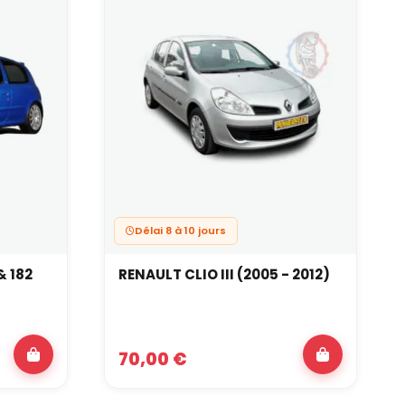
 dès que vous montez :
Délai 8 à 10 jours
ticulations.
& 182
RENAULT CLIO III (2005 - 2012)
70,00 €