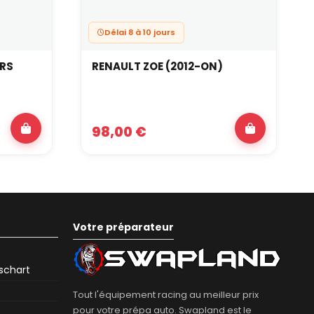
Délai 8 à 10 jours
 RS
RENAULT ZOE (2012-ON)
98,00 €
Votre préparateur
eschart
Tout l'équipement racing au meilleur prix
pour votre prépa auto. Swapland est le