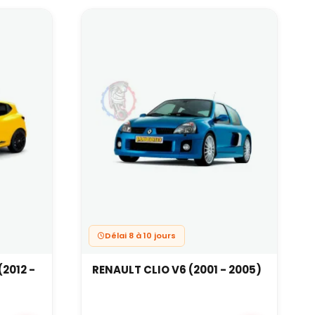
rapide ou des trackdays occasionnels.
 :
usage intensif, avec un confort qui devient
ut.
Délai 8 à 10 jours
 dans un train fatigué crée souvent un
(2012 -
RENAULT CLIO V6 (2001 - 2005)
rrière.
quelques roulages.