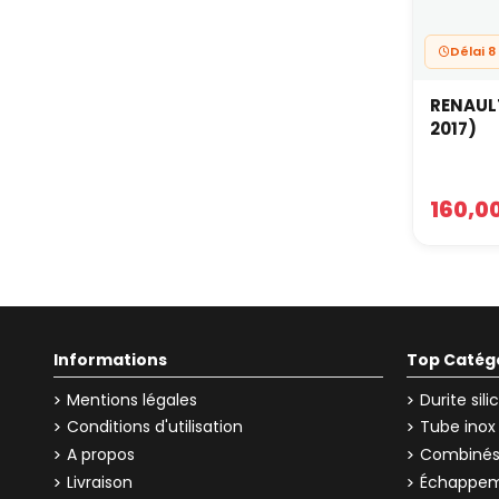
Délai 8
RENAULT
2017)
160,0
Informations
Top Catég
Mentions légales
Durite sil
Conditions d'utilisation
Tube inox
A propos
Combinés 
Livraison
Échappem