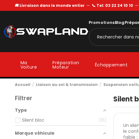
🚚 Livraison dans le monde entier
—
📞 Tel: 03 22 24 10 10
Promotions
Blog
Prépa
Ma
Préparation
Échappement
Voiture
Moteur
Accueil
Liaison au sol & transmission
Suspension voit
Filtrer
Silent 
Type
Silent bloc
15
Un sile
le conf
Marque véhicule
faible 