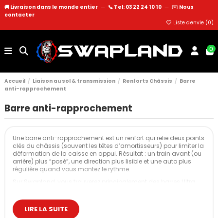
🚚 Livraison dans le monde entier
—
📞 Tel: 03 22 24 10 10
—
✉️
Nous
contacter
Liste d'envie (
0
)
0
Accueil
Liaison au sol & transmission
Renforts Châssis
Barre
anti-rapprochement
Barre anti-rapprochement
Une barre anti-rapprochement est un renfort qui relie deux points
clés du châssis (souvent les têtes d’amortisseurs) pour limiter la
déformation de la caisse en appui. Résultat : un train avant (ou
arrière) plus “posé”, une direction plus lisible et une auto plus
régulière quand vous montez le rythme.
Sur Swapland, vous trouverez principalement des barres Ultra
Racing, avec des versions supérieures avant, supérieures arrière,
mais aussi des barres inférieures ou barres de liaison selon les
plateformes.
LIRE LA SUITE