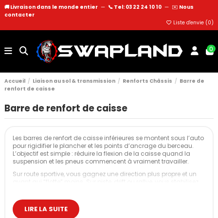
🚚 Livraison dans le monde entier
—
📞 Tel: 03 22 24 10 10
—
✉️
Nous
contacter
Liste d'envie (
0
)
0
Accueil
Liaison au sol & transmission
Renforts Châssis
Barre de
renfort de caisse
Barre de renfort de caisse
Les barres de renfort de caisse inférieures se montent sous l’auto
pour rigidifier le plancher et les points d’ancrage du berceau.
L’objectif est simple : réduire la flexion de la caisse quand la
suspension et les pneus commencent à vraiment travailler.
Sur route sportive, vous gagnez une direction plus propre et un
avant qui “flotte” moins. Sur piste, drift ou rallye, vous stabilisez
la géométrie en appuis répétés et vous rendez le châssis plus
constant dans le temps.
LIRE LA SUITE
Nos barres de renfort de caisse