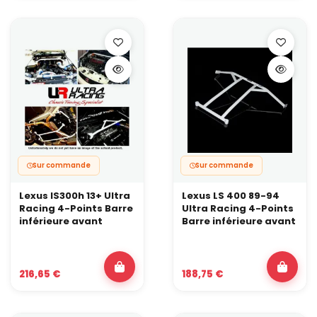
contrainte. Une barre inférieure aide à garder le châssis stable et
à exploiter une géométrie plus agressive.
Sur commande
Sur commande
Lexus IS300h 13+ Ultra
Lexus LS 400 89-94
Racing 4-Points Barre
Ultra Racing 4-Points
inférieure avant
Barre inférieure avant
216,65 €
188,75 €