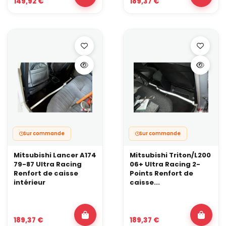
149,92 €
189,37 €
Montage et points de vigilance
Ces barres se montent généralement sur les points existants du
châssis. Pour un montage propre :
vérifiez l’état des fixations d’origine et l’absence de jeu au
niveau des berceaux,
contrôlez la garde au sol si l’auto est très basse,
resserrez après quelques roulages.
Une barre de renfort donnera le meilleur résultat si le reste du
châssis est cohérent : silentblocs en bon état, suspension saine
et géométrie bien réglée.
Foire aux Questions
Faut-il tout installer d’un coup ?
Sur commande
Sur commande
Pas forcément.
Mitsubishi Lancer A174
Mitsubishi Triton/L200
Commencer par une barre inférieure avant ou centrale est
79-87 Ultra Racing
06+ Ultra Racing 2-
souvent le plus logique. Vous pourrez ensuite compléter avec
Renfort de caisse
Points Renfort de
une barre arrière ou latérale si l’auto roule régulièrement en piste
intérieur
caisse...
ou en conduite très appuyée.
Est-ce compatible avec des combinés filetés ?
Oui, et c’est même une association recommandée.
189,37 €
189,37 €
Des combinés plus raides mettent davantage la caisse en