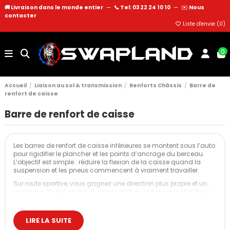
🚚 Livraison dans le monde entier
—
📞 Tel: 03 22 24 10 10
—
✉️
Nous
contacter
Liste d'envie (
0
)
0
Accueil
Liaison au sol & transmission
Renforts Châssis
Barre de
renfort de caisse
Barre de renfort de caisse
Les barres de renfort de caisse inférieures se montent sous l’auto
pour rigidifier le plancher et les points d’ancrage du berceau.
L’objectif est simple : réduire la flexion de la caisse quand la
suspension et les pneus commencent à vraiment travailler.
Sur route sportive, vous gagnez une direction plus propre et un
avant qui “flotte” moins. Sur piste, drift ou rallye, vous stabilisez
la géométrie en appuis répétés et vous rendez le châssis plus
constant dans le temps.
LIRE LA SUITE
Nos barres de renfort de caisse