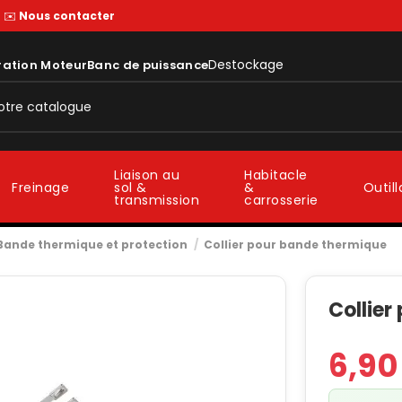
—
✉️
Nous contacter
Destockage
ration Moteur
Banc de puissance
Liaison au
Habitacle
sol &
&
Freinage
Outil
transmission
carrosserie
Bande thermique et protection
Collier pour bande thermique
Collier
6,90