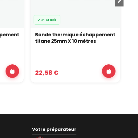
En Stock
ppement
Bande thermique échappement
Co
s
titane 25mm X 10 mètres
50
22,58 €
5,
Votre préparateur