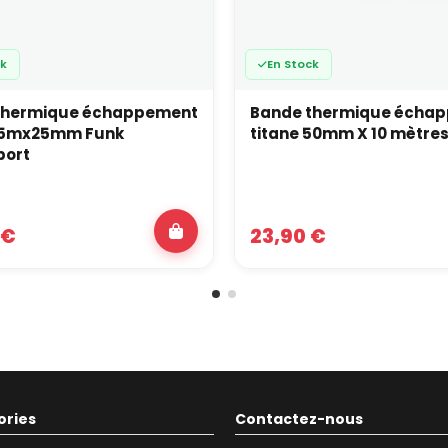
ck
En Stock
thermique échappement
Bande thermique écha
 15mx25mm Funk
titane 50mm X 10 mètre
port
 €
23,90 €
ories
Contactez-nous