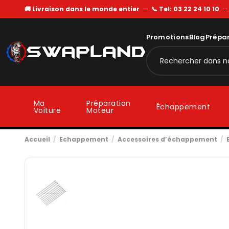
🚚 Livraison dans le monde entier
—
📞 Tel: 03 22 24 10 10
Promotions
Blog
Prépa
Ma
Préparation
Échappement
Voiture
Moteur
Accueil
Echappement
Accessoires d’échappement