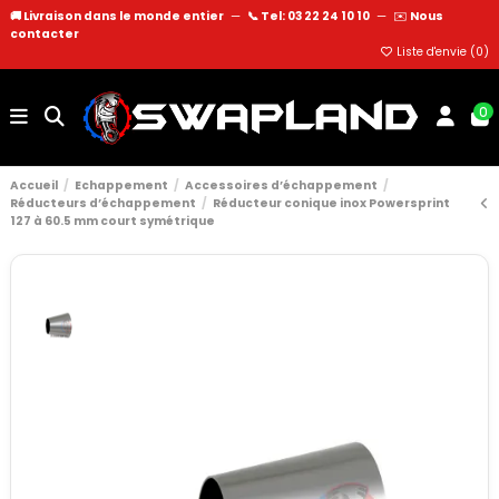
🚚 Livraison dans le monde entier
—
📞 Tel: 03 22 24 10 10
—
✉️
Nous
contacter
Liste d'envie (
0
)
0
Accueil
Echappement
Accessoires d’échappement
Réducteurs d’échappement
Réducteur conique inox Powersprint
127 à 60.5 mm court symétrique