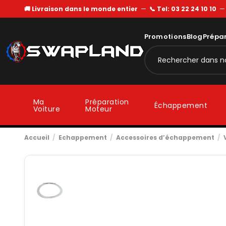
🚚 Livraison dans le monde entier
—
📞 Tel: 03 22 24 10 10
Promotions
Blog
Prépa
Ma
Préparation
Échappement
Voiture
Moteur
Accueil
Echappement
Accessoires d’échappement