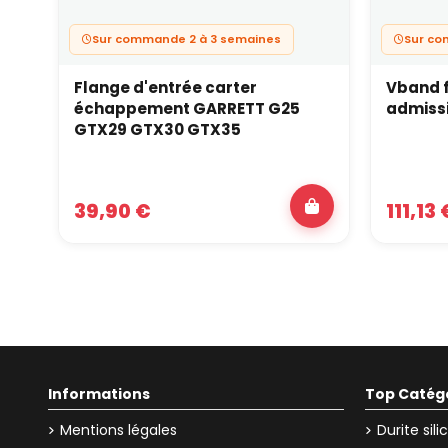
Sur commande 2 à 3 semaines
Sur c
Flange d'entrée carter
Vband f
échappement GARRETT G25
admissi
GTX29 GTX30 GTX35
39,90 €
111,13 
Informations
Top Catég
Mentions légales
Durite sil