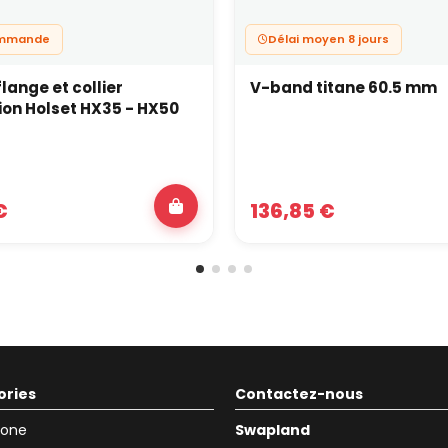
ommande
Délai moyen 8 jours
lange et collier
V-band titane 60.5 mm
on Holset HX35 - HX50
€
136,85 €
ories
Contactez-nous
icone
Swapland