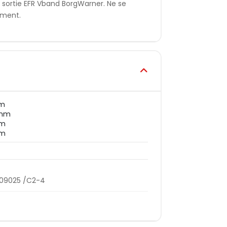
a sortie EFR Vband BorgWarner. Ne se
ement.
mm
 mm
mm
mm
009025 /C2-4