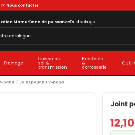
—
✉️
Nous contacter
Destockage
ration Moteur
Banc de puissance
Liaison au
Habitacle
sol &
&
Freinage
Outil
transmission
carrosserie
V-band
Joint pour kit V-band
Joint p
12,1