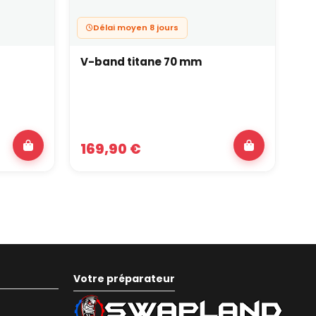
Délai moyen 8 jours
V-band titane 70 mm
Co
Ga
169,90 €
5
Votre préparateur