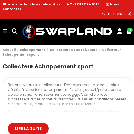
🚚 Livraison dans le monde entier
—
📞 Tel: 03 22 24 10 10
—
✉️
Nous
contacter
Liste d'envie (
0
)
0
Accueil
Echappement
Collecteurs et catalyseurs
Collecteur
échappement sport
Collecteur échappement sport
Retrouvez tous les collecteurs d’échappement et accessoires
dédiés à la performance pure : drift, rallye, circuit/piste, course
de côte, runs, franchissement et buggy. Ces références
s’adressent à des moteurs préparés, utilisés en conditions réelles
de sport auto, le plus souvent hors route ouverte.
Tous les collecteurs et accessoires Swapland sont
testés en
atelier
avant mise en vente : ajustement contrôlé,
comportement thermique vérifié, résistance validée en usage
intensif.
LIRE LA SUITE