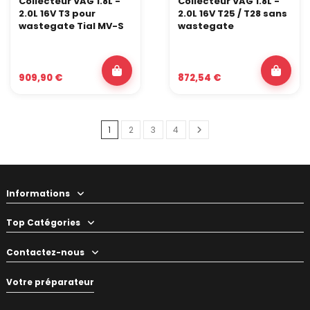
Collecteur VAG 1.8L -
Collecteur VAG 1.8L -
2.0L 16V T3 pour
2.0L 16V T25 / T28 sans
wastegate Tial MV-S
wastegate
909,90 €
872,54 €
1
2
3
4
Informations
Top Catégories
Contactez-nous
Votre préparateur