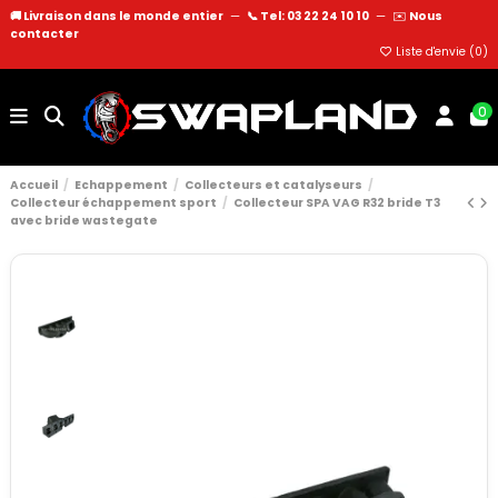
🚚 Livraison dans le monde entier
—
📞 Tel: 03 22 24 10 10
—
✉️
Nous
contacter
Liste d'envie (
0
)
0
Accueil
Echappement
Collecteurs et catalyseurs
Collecteur échappement sport
Collecteur SPA VAG R32 bride T3
avec bride wastegate