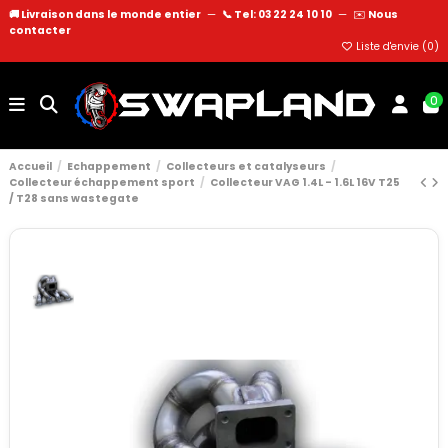
🚚 Livraison dans le monde entier
—
📞 Tel: 03 22 24 10 10
—
✉️
Nous
contacter
Liste d'envie (
0
)
0
Accueil
Echappement
Collecteurs et catalyseurs
Collecteur échappement sport
Collecteur VAG 1.4L - 1.6L 16V T25
/ T28 sans wastegate