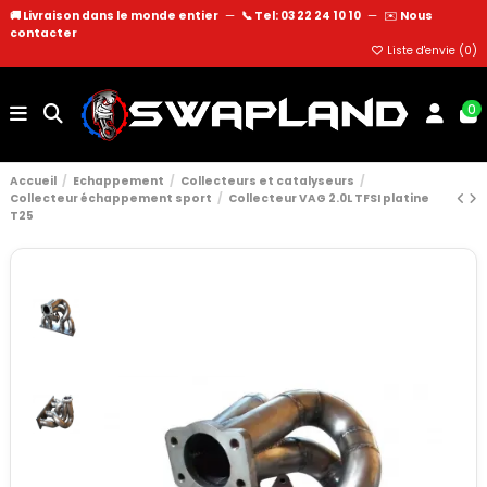
🚚 Livraison dans le monde entier
—
📞 Tel: 03 22 24 10 10
—
✉️
Nous
contacter
Liste d'envie (
0
)
0
Accueil
Echappement
Collecteurs et catalyseurs
Collecteur échappement sport
Collecteur VAG 2.0L TFSI platine
T25