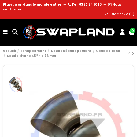
🚚 Livraison dans le monde entier
—
📞 Tel: 03 22 24 10 10
—
✉️
Nous
contacter
Liste d'envie (
0
)
0
Accueil
Echappement
Coudes échappement
Coude titane
Coude titane 45° - ø 76 mm