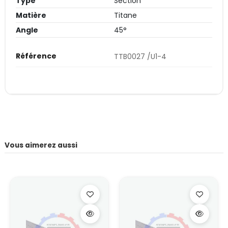
Type
Section
Matière
Titane
Angle
45°
Référence
TTB0027 /U1-4
Vous aimerez aussi