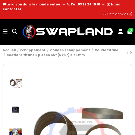
🚚 Livraison dans le monde entier
—
📞 Tel: 03 22 24 10 10
—
✉️
Nous
contacter
Liste d'envie (
0
)
0
Accueil
Echappement
Coudes échappement
Coude titane
Sections titane 5 pièces 45° (5 x 9°) ø 76 mm