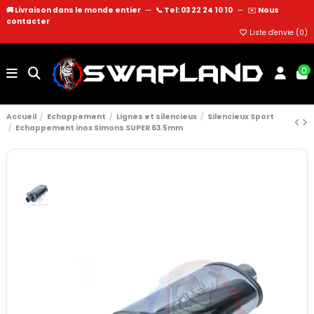
🚚 Livraison dans le monde entier
—
📞 Tel: 03 22 24 10 10
—
✉️
Nous
contacter
Liste d'envie (
0
)
0
Accueil
Echappement
Lignes et silencieux
Silencieux Sport
Echappement inox Simons SUPER 63.5mm