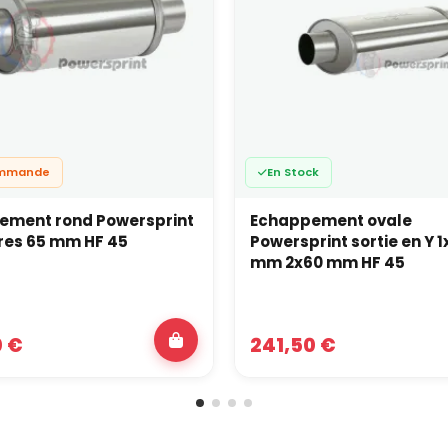
ommande
En Stock
ement rond Powersprint
Echappement ovale
res 65 mm HF 45
Powersprint sortie en Y 1
mm 2x60 mm HF 45
0 €
241,50 €