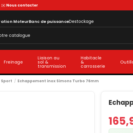
—
✉️
Nous contacter
Destockage
ration Moteur
Banc de puissance
Liaison au
Habitacle
sol &
&
Freinage
Outil
transmission
carrosserie
 Sport
Echappement inox Simons Turbo 76mm
Echapp
165,