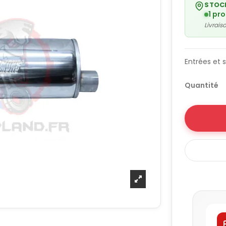
STOC
1 pr
Livrai
Entrées et 
Quantité