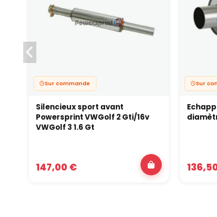
Sur commande
Sur c
Silencieux sport avant
Echapp
Powersprint VWGolf 2 Gti/16v
diamèt
VWGolf 3 1.6 Gt
147,00 €
136,5