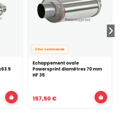
Sur commande
Echappement ovale
Si
x63.5
Powersprint diamètres 70 mm
Po
HF 35
157,50 €
4