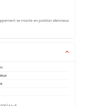
appement se monte en position silencieux
mm
cieux
ns
600R/A4-6