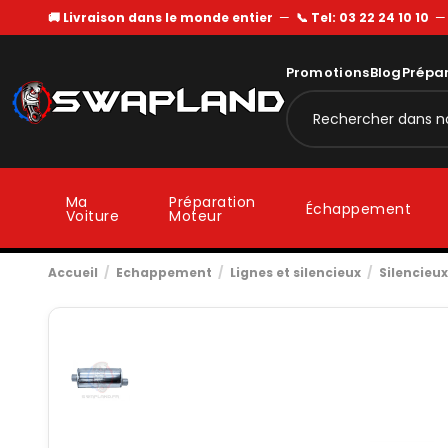
🚚 Livraison dans le monde entier
—
📞 Tel: 03 22 24 10 10
Promotions
Blog
Prépa
Ma
Préparation
Échappement
Voiture
Moteur
Accueil
Echappement
Lignes et silencieux
Silencieux