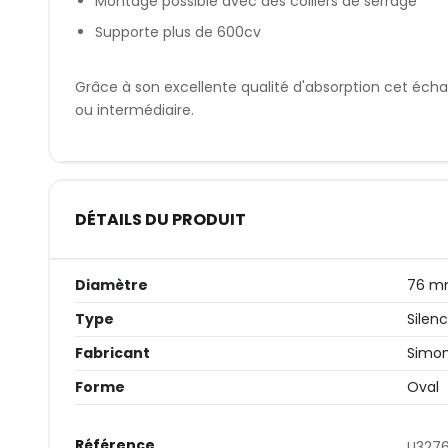
Montage possible avec des colliers de serrage
Supporte plus de 600cv
Grâce à son excellente qualité d'absorption cet éch
ou intermédiaire.
DÉTAILS DU PRODUIT
Diamètre
76 
Type
Silen
Fabricant
Simo
Forme
Oval
Référence
U327