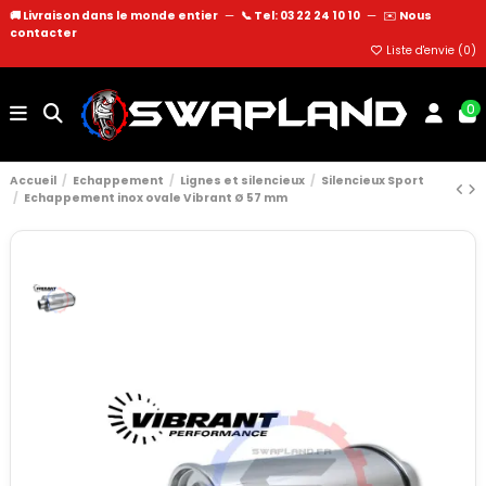
🚚 Livraison dans le monde entier
—
📞 Tel: 03 22 24 10 10
—
✉️
Nous
contacter
Liste d'envie (
0
)
0
Accueil
Echappement
Lignes et silencieux
Silencieux Sport
Echappement inox ovale Vibrant Ø 57 mm