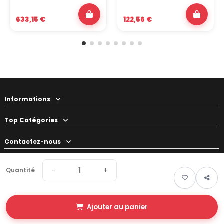
633,15 €
122,56 €
Informations
Top Catégories
Contactez-nous
Votre préparateur
−
+
Quantité
Ajouter au panier
© 2026 Swapland - Tous droits réservés • Made by
New Keys