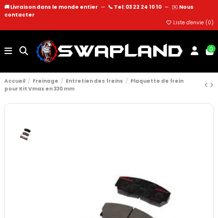
🚚 Livraison dans le monde entier
—
📞 Tel: 03 22 24 10 10
—
✉️
Nous
contacter
Liste d'envie (
0
)
0
Accueil
Freinage
Entretien des freins
Plaquette de frein
pour Kit Vmax en 330 mm