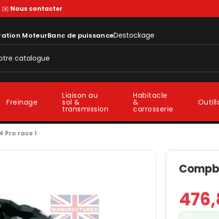
—
✉️
Nous contacter
Destockage
ration Moteur
Banc de puissance
Liaison au
Habitacle
sol &
&
Freinage
Outil
transmission
carrosserie
 Pro race 1
Compbr
476