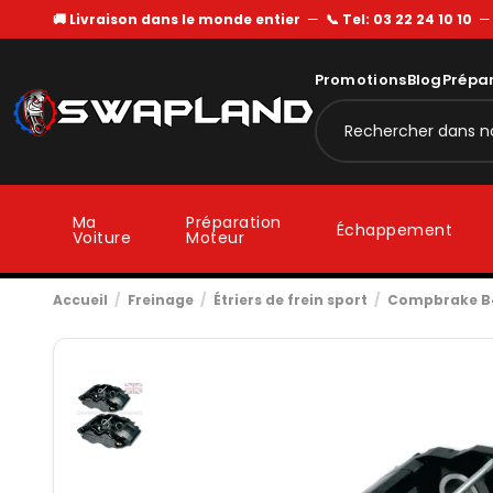
🚚 Livraison dans le monde entier
—
📞 Tel: 03 22 24 10 10
Promotions
Blog
Prépa
Ma
Préparation
Échappement
Voiture
Moteur
Accueil
Freinage
Étriers de frein sport
Compbrake B4