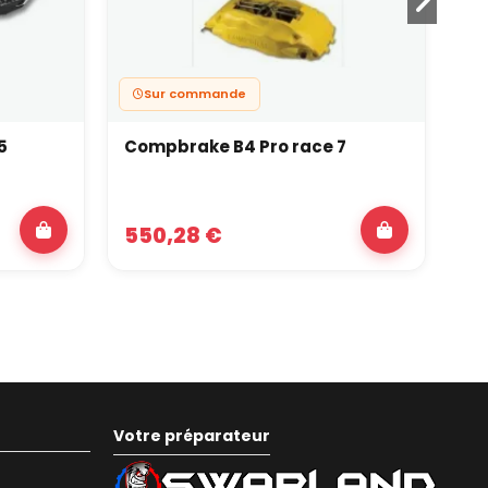
Sur commande
5
Compbrake B4 Pro race 7
Co
550,28 €
4
Votre préparateur