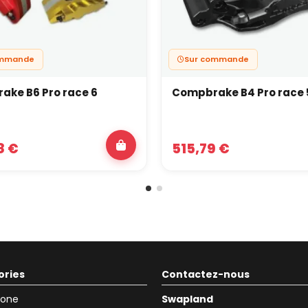
ommande
Sur commande
ke B6 Pro race 6
Compbrake B4 Pro race 
8 €
515,79 €
ories
Contactez-nous
icone
Swapland