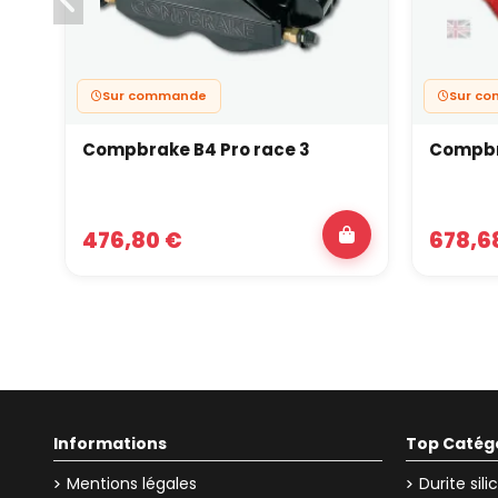
Sur commande
Sur c
Compbrake B4 Pro race 3
Compbra
476,80 €
678,6
Informations
Top Catég
Mentions légales
Durite sil