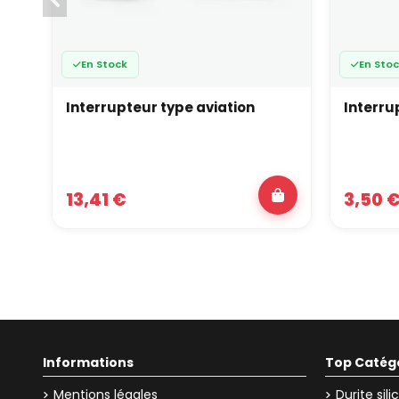
En Stock
En Sto
Interrupteur type aviation
Interru
13,41 €
3,50 
Informations
Top Catég
Mentions légales
Durite sil