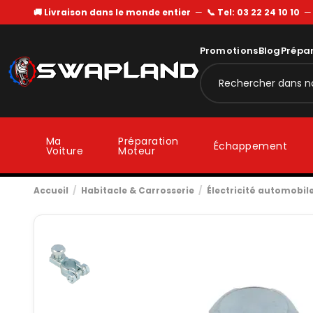
🚚 Livraison dans le monde entier
—
📞 Tel: 03 22 24 10 10
Promotions
Blog
Prépa
Ma
Préparation
Échappement
Voiture
Moteur
Accueil
Habitacle & Carrosserie
Électricité automobil