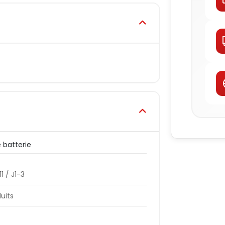
 batterie
1 / J1-3
duits