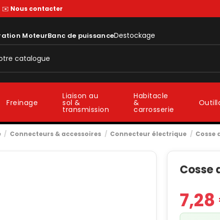
—
✉️
Nous contacter
Destockage
ration Moteur
Banc de puissance
Liaison au
Habitacle
sol &
&
Freinage
Outil
transmission
carrosserie
e
Connecteurs & accessoires
Connecteur électrique
Cosse d
Cosse d
7,28