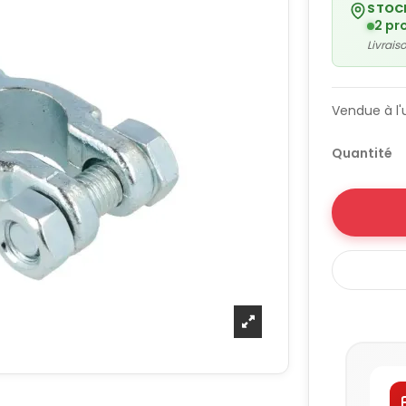
STOC
2 pr
Livrai
Vendue à l'
Quantité