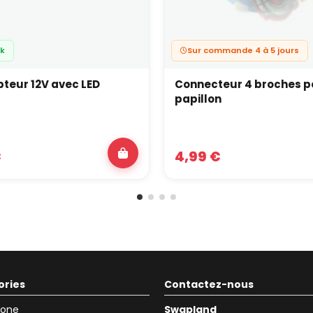
ck
Sur commande 4 à 5 jours
pteur 12V avec LED
Connecteur 4 broches po
papillon
€
4,99 €
ories
Contactez-nous
icone
Swapland