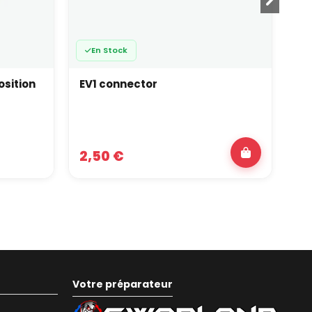
En Stock
sition
EV1 connector
Co
2,50 €
2,
Votre préparateur