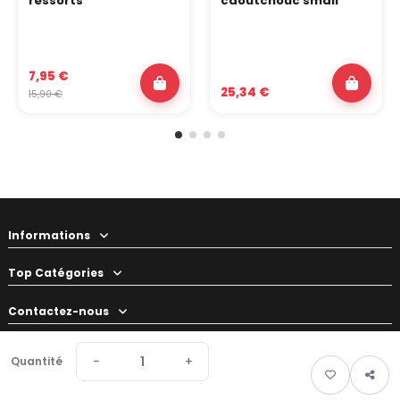
ressorts
caoutchouc small
7,95 €
25,34 €
15,90 €
Informations
Top Catégories
Contactez-nous
Votre préparateur
−
+
Quantité