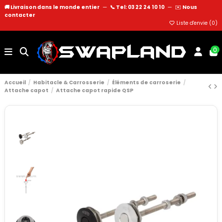
🚚 Livraison dans le monde entier
—
📞 Tel: 03 22 24 10 10
—
✉️
Nous
contacter
Liste d'envie (
0
)
0
Accueil
Habitacle & Carrosserie
Éléments de carroserie
Attache capot
Attache capot rapide QSP