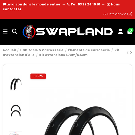
🚚 Livraison dans le monde entier
—
📞 Tel: 03 22 24 10 10
—
✉️
Nous
contacter
Liste d'envie (
0
)
0
Accueil
Habitacle & Carrosserie
Éléments de carroserie
Kit
d’extension d'aile
Kit extensions 57cm/6.5cm
-30%