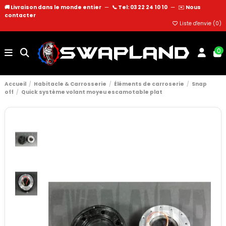
🚚 Livraison dans le monde entier
—
📞 Tel: 03 22 24 10 10
—
✉️
Nous
contacter
Liste d'envie (
0
)
0
Accueil
Habitacle & Carrosserie
Éléments de carroserie
Snap
off
Quick système volant moyeu escamotable plat