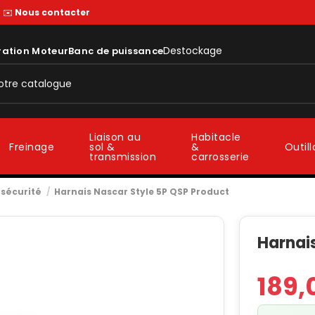
—
✉️
Nous contacter
Destockage
ration Moteur
Banc de puissance
Liaison au
Habitacle
sol &
&
Freinage
Outil
transmission
carrosserie
 sécurité
Harnais Nascar Style 5P QSP Product
Harnai
189,