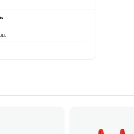
is
BLU