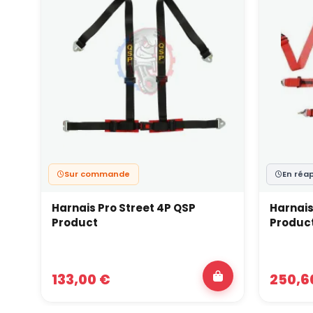
Sur commande
En réa
Harnais Pro Street 4P QSP
Harnais
Product
Produc
133,00 €
250,6