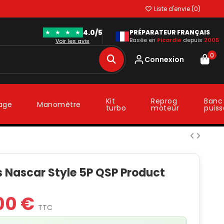
Liste d'envie (
0
)
4.0/5
★
★
★
★
PRÉPARATEUR FRANÇAIS
Basée en
Picardie
depuis
2005
Voir les avis
0
Connexion
Kit
Reprog
Banc
lage
Manomètre
turbo
moteur
puis
s Nascar Style 5P QSP Product
00 €
TTC