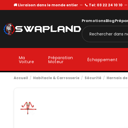
🚚 Livraison dans le monde entier
—
📞 Tel: 03 22 24 10 10
Promotions
Blog
Prépa
Ma
Préparation
Échappement
Voiture
Moteur
Accueil
Habitacle & Carrosserie
Sécurité
Harnais de