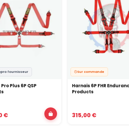
ppro fournisseur
Sur commande
 Pro Plus 6P QSP
Harnais 6P FHR Enduran
ts
Products
0 €
315,00 €