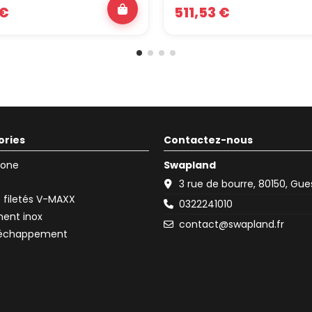
 €
511,53 €
ories
Contactez-nous
icone
Swapland
3 rue de bourre, 80150, Gu
filetés V-MAXX
0322241010
ent inox
contact@swapland.fr
d'échappement