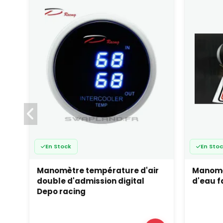
En Stock
En Sto
Manomètre température d'air
Manomè
double d'admission digital
d'eau f
Depo racing