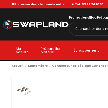
🚚 Livraison dans le monde entier
—
📞 Tel: 03 22 24 10 10
Promotions
Blog
Prépa
Ma
Préparation
Échappement
Voiture
Moteur
Accueil
Manomètre
Connecteur de câblage CANcheck