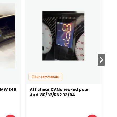
Sur commande
BMW E46
Afficheur CANchecked pour
Af
Audi 80/S2/RS2 B3/B4
Ty
mo