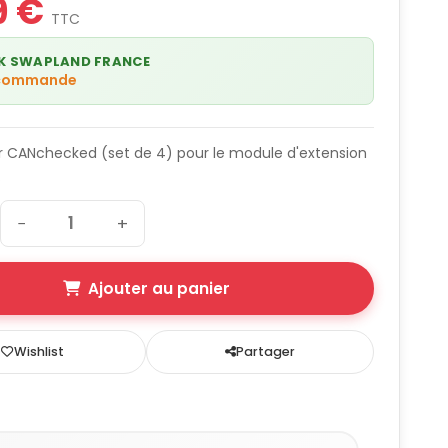
9 €
TTC
K SWAPLAND FRANCE
 commande
 CANchecked (set de 4) pour le module d'extension
.
−
+
Ajouter au panier
Wishlist
Partager