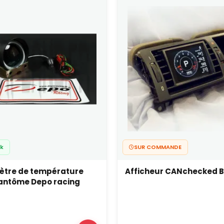
ck
SUR COMMANDE
tre de température
Afficheur CANchecked 
antôme Depo racing