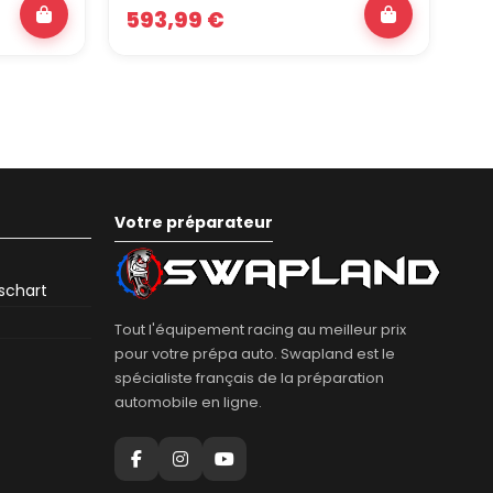
593,99 €
51
Votre préparateur
eschart
Tout l'équipement racing au meilleur prix
pour votre prépa auto. Swapland est le
spécialiste français de la préparation
automobile en ligne.