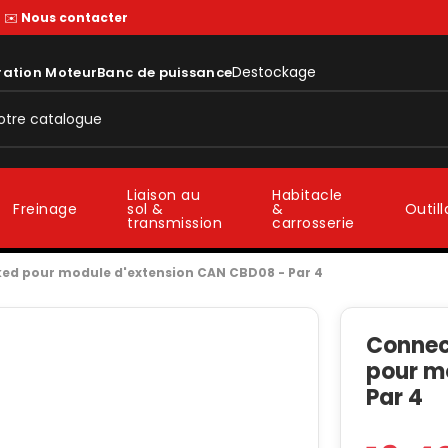
—
✉️
Nous contacter
Destockage
ration Moteur
Banc de puissance
Liaison au
Habitacle
sol &
&
Freinage
Outil
transmission
carrosserie
ed pour module d'extension CAN CBD08 - Par 4
Connec
pour m
Par 4