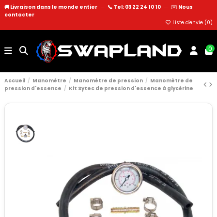
🚚 Livraison dans le monde entier
—
📞 Tel: 03 22 24 10 10
—
✉️
Nous
contacter
Liste d'envie (
0
)
0
Accueil
Manomètre
Manomètre de pression
Manomètre de
pression d'essence
Kit Sytec de pression d'essence à glycérine