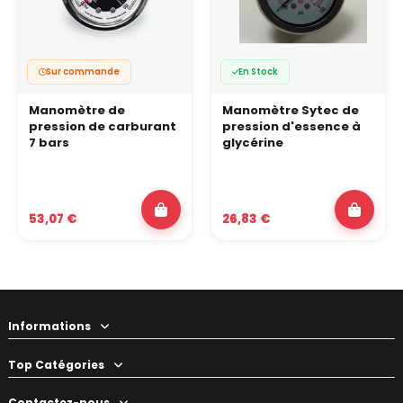
Sur commande
En Stock
Manomètre de
Manomètre Sytec de
pression de carburant
pression d'essence à
7 bars
glycérine
53,07 €
26,83 €
Informations
Top Catégories
Contactez-nous