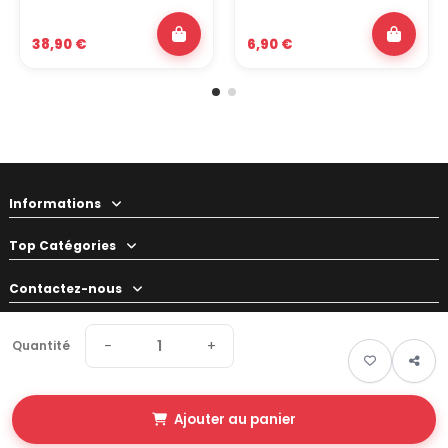
38,90 €
6,90 €
Informations
Top Catégories
Contactez-nous
Votre préparateur
−
+
Quantité
Ajouter au panier
© 2026 Swapland - Tous droits réservés • Made by
New Keys