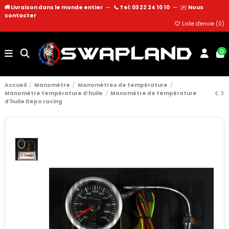
🚚 Livraison dans le monde entier
—
📞 Tel: 03 22 24 10 10
—
✉️
Nous
contacter
Liste d'envie (
0
)
0
Accueil
Manomètre
Manomètres de température
Manomètre température d’huile
Manomètre de température
d'huile Depo racing