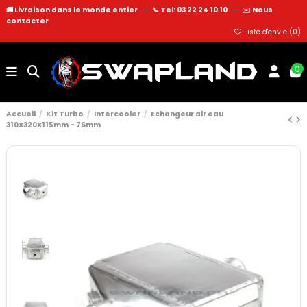
🚚 Livraison dans le monde entier
—
📞 Tel: 03 22 24 10 10
—
✉️
Nous
contacter
Liste d'envie (
0
)
0
Accueil
Kit Turbo
Intercooler
Echangeur air eau
310X320X115mm - 76mm