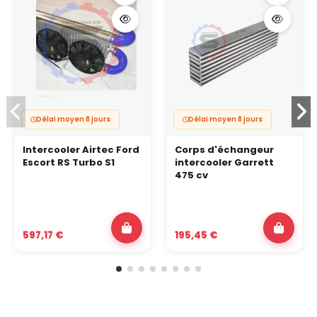
Délai moyen 8 jours
Délai moyen 8 jours
Intercooler Airtec Ford
Corps d'échangeur
Escort RS Turbo S1
intercooler Garrett
475 cv
597,17 €
195,45 €