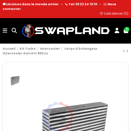
🚚 Livraison dans le monde entier
—
📞 Tel: 03 22 24 10 10
—
✉️
Nous
contacter
Liste d'envie (
0
)
0
Accueil
Kit Turbo
Intercooler
Corps d'échangeur
intercooler Garrett 900 cv