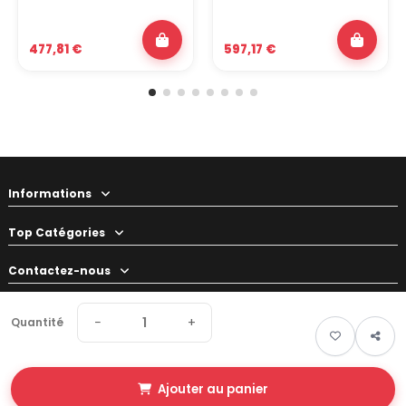
477,81 €
597,17 €
Informations
Top Catégories
Contactez-nous
Votre préparateur
−
+
Quantité
Ajouter au panier
© 2026 Swapland - Tous droits réservés • Made by
New Keys