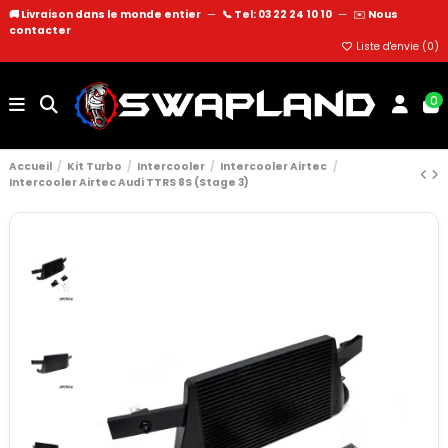
🚚 Livraison dans le monde entier
—
📞 Tel: 03 22 24 10 10
—
✉️
Nous
contacter
Liste d'envie (
0
)
0
Accueil
Kit Turbo
Intercooler
Intercooler Airtec
Intercooler Airtec Audi TTRS 8S (Stage 3)