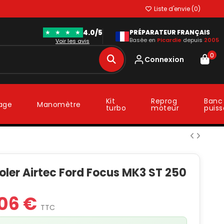
Liste d'envie (
0
)
4.0/5
★
★
★
★
PRÉPARATEUR FRANÇAIS
Basée en
Picardie
depuis
2005
Voir les avis
0
Connexion
Kit
Reprog
Banc
lage
Manomètre
turbo
moteur
puis
oler Airtec Ford Focus MK3 ST 250
06 €
TTC