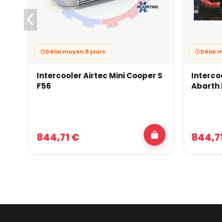
Délai moyen 8 jours
Délai 
Intercooler Airtec Mini Cooper S
Intercoo
F56
Abarth 
844,71 €
844,7