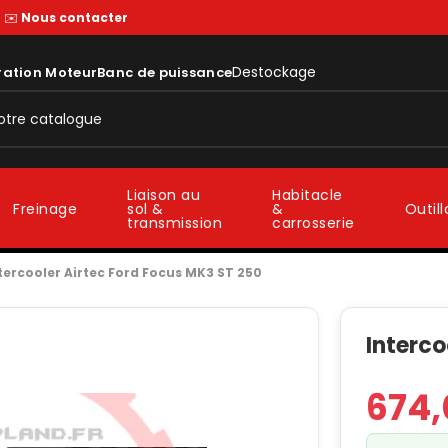
—
✉️
Nous contacter
Destockage
ration Moteur
Banc de puissance
Liaison au
Habitacle
sol &
&
Freinage
Outil
transmission
carrosserie
tercooler Airtec Ford Focus MK3 ST 250
Interco
674,