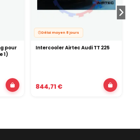
Délai moyen 8 jours
ng pour
Intercooler Airtec Audi TT 225
In
e 1)
E 
844,71 €
93