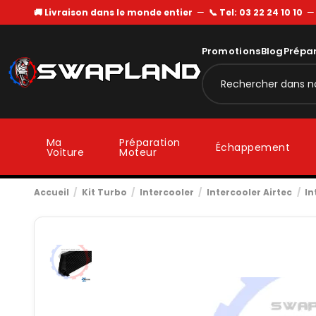
🚚 Livraison dans le monde entier
—
📞 Tel: 03 22 24 10 10
Promotions
Blog
Prépa
Ma
Préparation
Échappement
Voiture
Moteur
Accueil
Kit Turbo
Intercooler
Intercooler Airtec
In