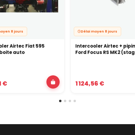
moyen 8 jours
Délai moyen 8 jours
ler Airtec Fiat 595
Intercooler Airtec + pipi
boite auto
Ford Focus RS MK2 (stag
1 €
1 124,56 €