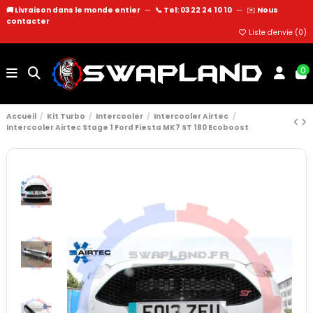
🚚 Livraison dans le monde entier
—
📞 Tel: 03 22 24 10 10
—
✉️
Nous
contacter
Liste d'envie (
0
)
0
Accueil
Kit Turbo
Intercooler
Intercooler Airtec
Intercooler Airtec Stage 1 Ford Fiesta MK7 ST 180 Ecoboost