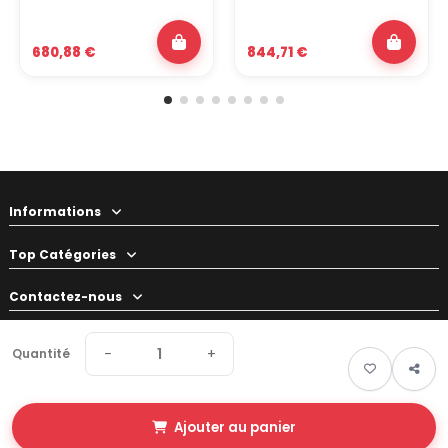
680,88 €
844,71 €
Informations
Top Catégories
Contactez-nous
Votre préparateur
−
+
Quantité
Ajouter au panier
© 2026 Swapland - Tous droits réservés • Made by
New Keys