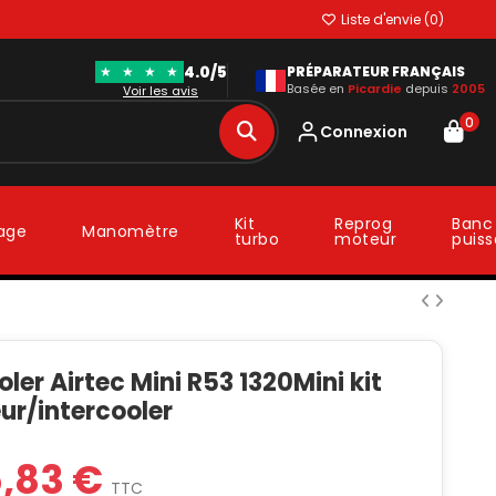
Liste d'envie (
0
)
4.0/5
★
★
★
★
PRÉPARATEUR FRANÇAIS
Basée en
Picardie
depuis
2005
Voir les avis
0
Connexion
Kit
Reprog
Banc
lage
Manomètre
turbo
moteur
puis
oler Airtec Mini R53 1320Mini kit
ur/intercooler
5,83 €
TTC