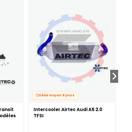
Délai moyen 8 jours
ransit
Intercooler Airtec Audi A5 2.0
In
modèles
TFSI
Gi