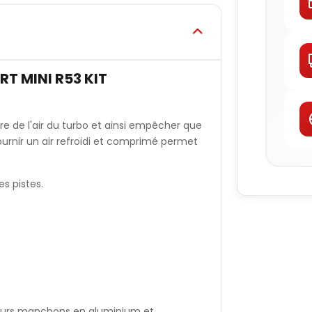
T MINI R53 KIT
 de l'air du turbo et ainsi empêcher que
e fournir un air refroidi et comprimé permet
es pistes.
 leurs manchons en aluminium et