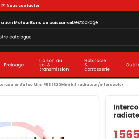
—
✉️
Nous contacter
Destockage
ration Moteur
Banc de puissance
Liaison au
Habitacle
sol &
&
Freinage
Outil
transmission
carrosserie
tercooler Airtec Mini R53 1320Mini kit radiateur/intercooler
Interco
radiate
1 56