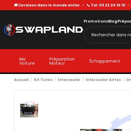
🚚 Livraison dans le monde entier
—
📞 Tel: 03 22 24 10 10
Promotions
Blog
Prépa
Ma
Préparation
Échappement
Voiture
Moteur
Accueil
Kit Turbo
Intercooler
Intercooler Airtec
In