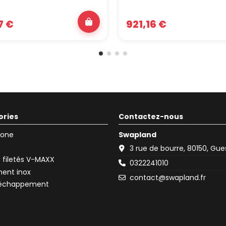
7 €
921,16 €
ories
Contactez-nous
icone
Swapland
3 rue de bourre, 80150, Gu
filetés V-MAXX
0322241010
ent inox
contact@swapland.fr
d'échappement