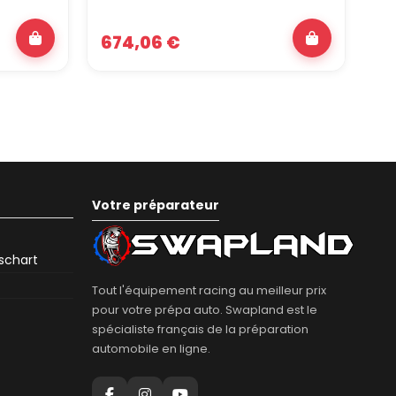
674,06 €
6
Votre préparateur
eschart
Tout l'équipement racing au meilleur prix
pour votre prépa auto. Swapland est le
spécialiste français de la préparation
automobile en ligne.