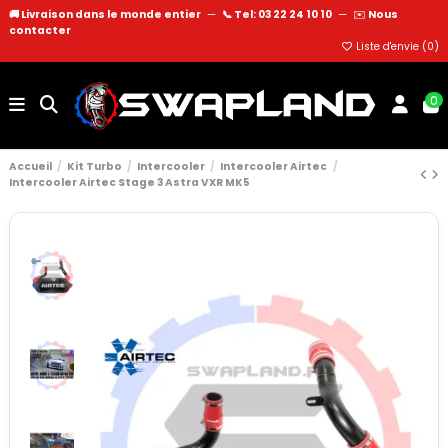
🚚 Livraison dans le monde entier
—
📞 Tel: 03 22 24 10 10
—
✉️
Nous
contacter
Liste d'envie (
0
)
0
Accueil
Kit Turbo
Intercooler
Intercooler Airtec
Intercooler Airtec Stage 3 Astra VXR MK5