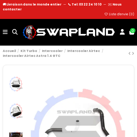
🚚 Livraison dans le monde entier
—
📞 Tel: 03 22 24 10 10
—
✉️
Nous
contacter
Liste d'envie (
0
)
0
Accueil
Kit Turbo
Intercooler
Intercooler Airtec
Intercooler Airtec Astra 1.4 GTC