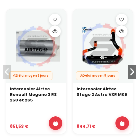
Délai moyen 8 jours
Délai moyen 8 jours
Intercooler Airtec
Intercooler Airtec
Renault Megane 3 RS
Stage 2 Astra VXR MK5
250 et 265
851,53 €
844,71 €