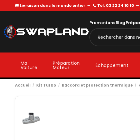
🚚 Livraison dans le monde entier
—
📞 Tel: 03 22 24 10 10
Promotions
Blog
Prépa
Ma
Préparation
Échappement
Voiture
Moteur
Accueil
Kit Turbo
Raccord et protection thermique