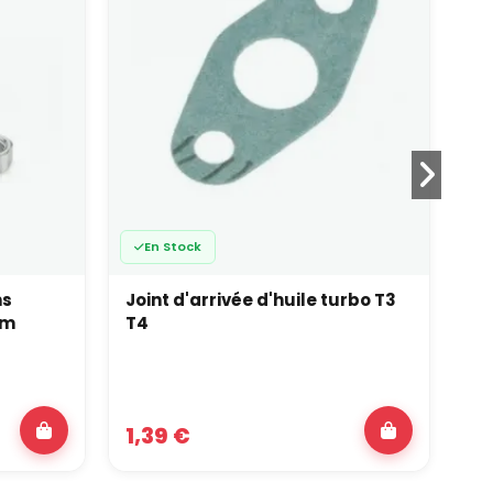
En Stock
ns
Joint d'arrivée d'huile turbo T3
Du
mm
T4
D4
1,39 €
18