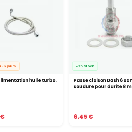
4-6 jours
En Stock
alimentation huile turbo.
Passe cloison Dash 6 sa
soudure pour durite 8 
 €
6,45 €