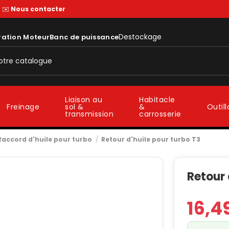
—
✉️
Nous contacter
Destockage
ration Moteur
Banc de puissance
Liaison au
Habitacle
sol &
&
Freinage
Outil
transmission
carrosserie
Raccord d'huile pour turbo
Retour d'huile pour turbo T3
Retour 
16,4