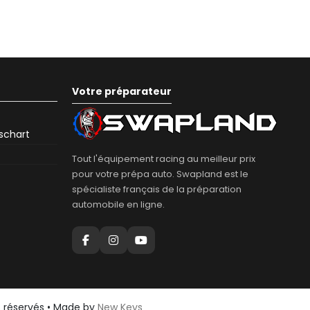
Votre préparateur
eschart
Tout l'équipement racing au meilleur prix
pour votre prépa auto. Swapland est le
spécialiste français de la préparation
automobile en ligne.
s réservés • Made by
New Keys