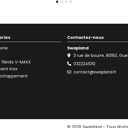
ories
Contactez-nous
icone
Swapland
3 rue de bourre, 80150, Gu
filetés V-MAXX
0322241010
ent inox
contact@swapland.fr
d'échappement
© 2026 Swapland - Tous droit