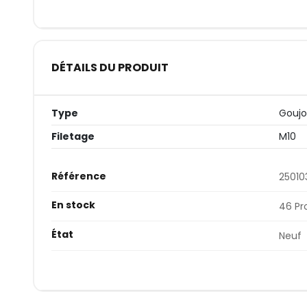
DÉTAILS DU PRODUIT
Type
Gouj
Filetage
M10
Référence
25010
En stock
46 Pr
État
Neuf