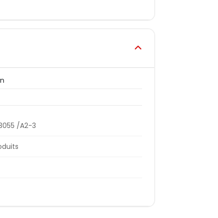
on
3055 /A2-3
oduits