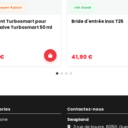
moyen 8 jours
En Stock
ant Turbosmart pour
Bride d'entrée inox T25
dump valve Turbosmart 50 ml
 €
41,90 €
ories
Contactez-nous
icone
Swapland
3 rue de bourre, 80150, Gu