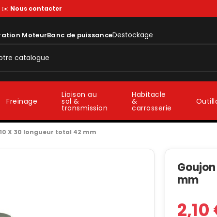
—
✉️
Nous contacter
Destockage
ration Moteur
Banc de puissance
Liaison au
Habitacle
sol &
&
Freinage
Outil
transmission
carrosserie
 10 X 30 longueur total 42 mm
Goujon 
mm
2,10