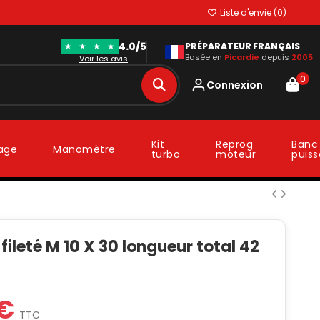
Liste d'envie (
0
)
4.0/5
★
★
★
★
PRÉPARATEUR FRANÇAIS
Basée en
Picardie
depuis
2005
Voir les avis
0
Connexion
Kit
Reprog
Banc
lage
Manomètre
turbo
moteur
puis
fileté M 10 X 30 longueur total 42
 €
TTC