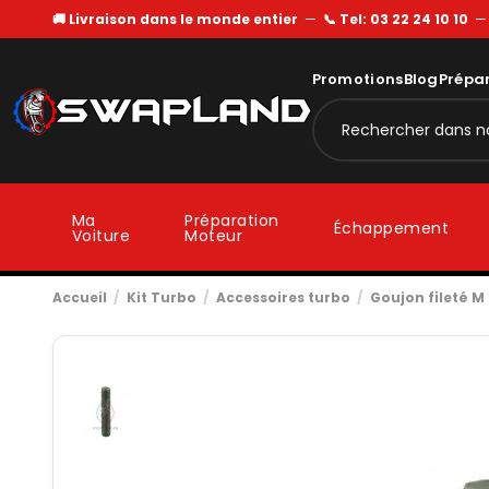
🚚 Livraison dans le monde entier
—
📞 Tel: 03 22 24 10 10
Promotions
Blog
Prépa
Ma
Préparation
Échappement
Voiture
Moteur
Accueil
Kit Turbo
Accessoires turbo
Goujon fileté M