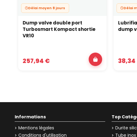
Délai moyen 8 jours
Délai 
Dump valve double port
Lubrifi
Turbosmart Kompact shortie
VR10
257,94 €
38,34
Informations
Top Catég
Mentions légales
Durite sil
Conditions d'utilisation
Tube inox