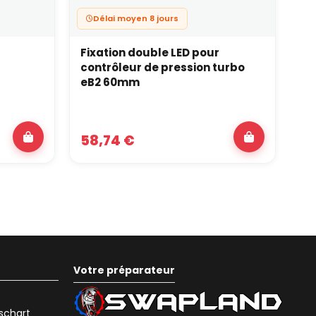
Délai moyen 8 jours
Fixation double LED pour
Wa
contrôleur de pression turbo
no
eB2 60mm
58,74 €
3
Votre préparateur
eschart