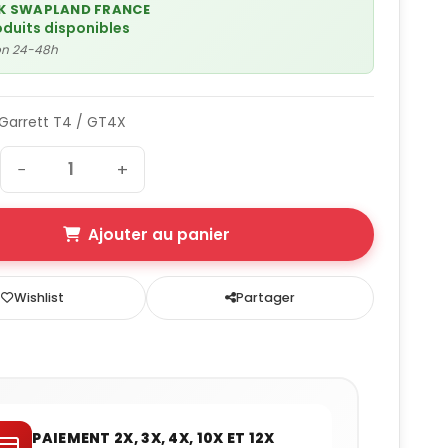
K SWAPLAND FRANCE
oduits disponibles
son 24-48h
 Garrett T4 / GT4X
−
+
Ajouter au panier
Wishlist
Partager
PAIEMENT 2X, 3X, 4X, 10X ET 12X