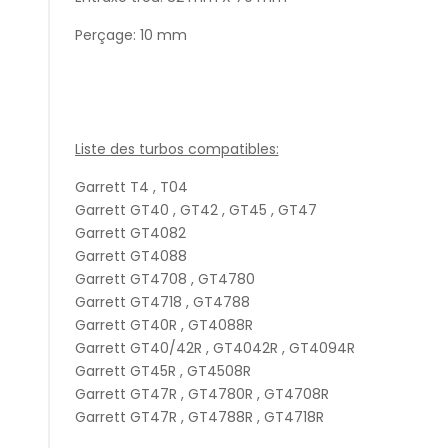
Perçage: 10 mm
Liste des turbos compatibles:
Garrett T4 , T04
Garrett GT40 , GT42 , GT45 , GT47
Garrett GT4082
Garrett GT4088
Garrett GT4708 , GT4780
Garrett GT4718 , GT4788
Garrett GT40R , GT4088R
Garrett GT40/42R , GT4042R , GT4094R
Garrett GT45R , GT4508R
Garrett GT47R , GT4780R , GT4708R
Garrett GT47R , GT4788R , GT4718R