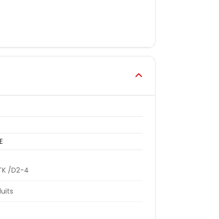
E
TK /D2-4
duits