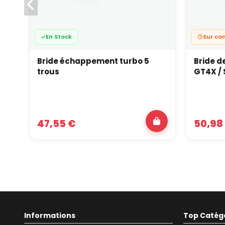
En Stock
Sur c
Bride échappement turbo 5
Bride d
trous
GT4X / 
47,55 €
50,98
Informations
Top Catég