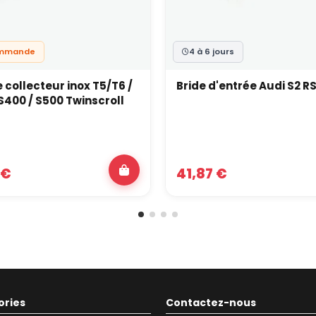
ommande
4 à 6 jours
e collecteur inox T5/T6 /
Bride d'entrée Audi S2 R
S400 / S500 Twinscroll
 €
41,87 €
ories
Contactez-nous