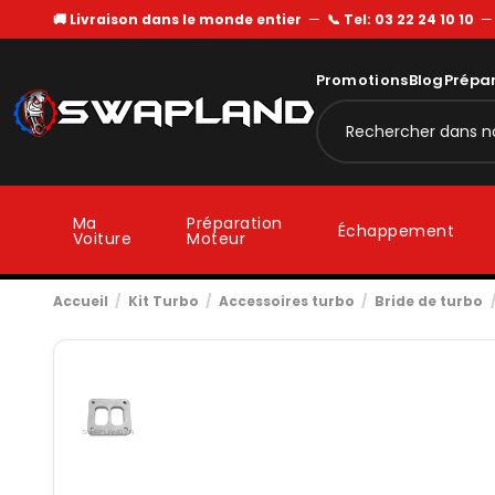
🚚 Livraison dans le monde entier
—
📞 Tel: 03 22 24 10 10
Promotions
Blog
Prépa
Ma
Préparation
Échappement
Voiture
Moteur
Accueil
Kit Turbo
Accessoires turbo
Bride de turbo