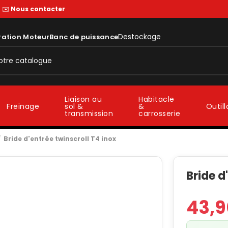
—
✉️
Nous contacter
Destockage
ration Moteur
Banc de puissance
Liaison au
Habitacle
sol &
&
Freinage
Outil
transmission
carrosserie
Bride d'entrée twinscroll T4 inox
Bride d
43,