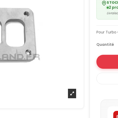
STOC
2 pr
Livrai
Pour Turbo
Quantité