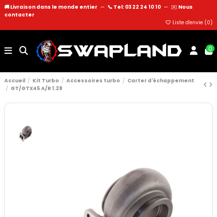
🚚 Livraison dans le monde entier
—
📞 Tel: 03 22 24 10 10
—
✉️
Nous
contacter
Liste d'envie (
0
)
0
Accueil
Kit Turbo
Accessoires turbo
Carter d'échappement
GT/GTX45 A/R 1.28