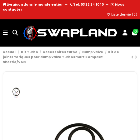
🚚 Livraison dans le monde entier
—
📞 Tel: 03 22 24 10 10
—
✉️
Nous
contacter
Liste d'envie (
0
)
0
Accueil
Kit Turbo
Accessoires turbo
Dump valve
Kit de
joints toriques pour dump valve Turbosmart Kompact
Shortie/VAG