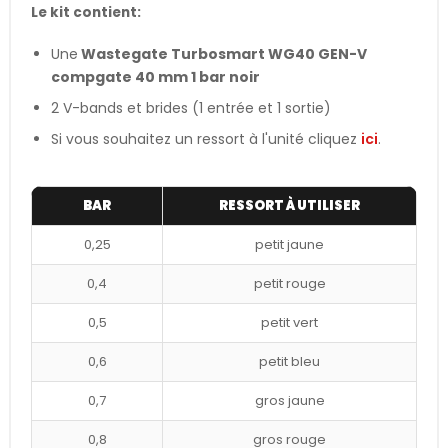
Le kit contient:
Une
Wastegate Turbosmart WG40 GEN-V
compgate 40 mm 1 bar noir
2 V-bands et brides (1 entrée et 1 sortie)
Si vous souhaitez un ressort à l'unité cliquez
ici
.
BAR
RESSORT À UTILISER
0,25
petit jaune
0,4
petit rouge
0,5
petit vert
0,6
petit bleu
0,7
gros jaune
0,8
gros rouge