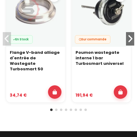
En Stock
Sur commande
Flange V-band alliage
Poumon wastegate
d'entrée de
interne 1 bar
Wastegate
Turbosmart universel
Turbosmart 50
34,74 €
191,94 €