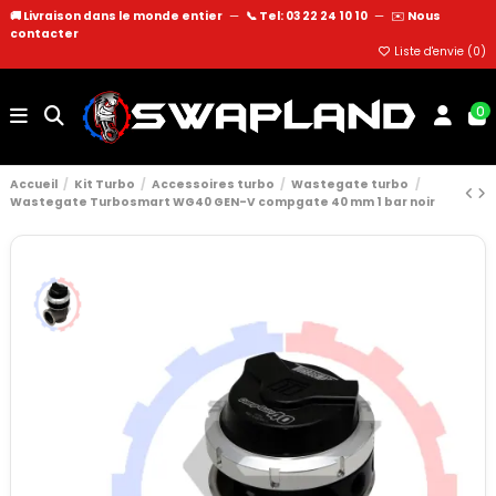
🚚 Livraison dans le monde entier
—
📞 Tel: 03 22 24 10 10
—
✉️
Nous
contacter
Liste d'envie (
0
)
0
Accueil
Kit Turbo
Accessoires turbo
Wastegate turbo
Wastegate Turbosmart WG40 GEN-V compgate 40 mm 1 bar noir