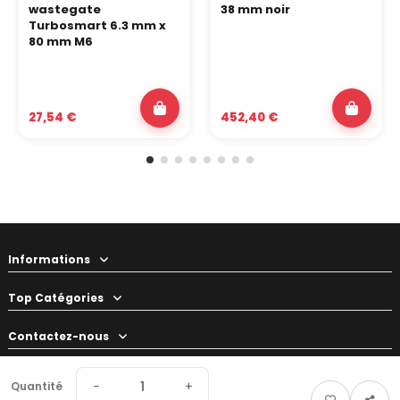
wastegate
38 mm noir
Turbosmart 6.3 mm x
80 mm M6
27,54 €
452,40 €
Informations
Top Catégories
Contactez-nous
Votre préparateur
−
+
Quantité