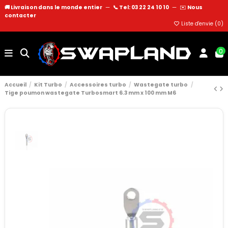
🚚 Livraison dans le monde entier
—
📞 Tel: 03 22 24 10 10
—
✉️
Nous
contacter
Liste d'envie (
0
)
0
Accueil
Kit Turbo
Accessoires turbo
Wastegate turbo
Tige poumon wastegate Turbosmart 6.3 mm x 100 mm M6