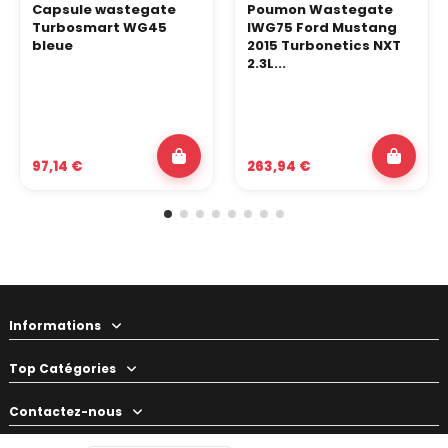
Capsule wastegate
Poumon Wastegate
Turbosmart WG45
IWG75 Ford Mustang
bleue
2015 Turbonetics NXT
2.3L...
97,14 €
263,94 €
Informations
Top Catégories
Contactez-nous