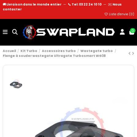
🚚 Livraison dans le monde entier
—
📞 Tel: 03 22 24 10 10
—
✉️
Nous
contacter
Liste d'envie (
0
)
0
Accueil
Kit Turbo
Accessoires turbo
Wastegate turbo
Flange à souder wastegate Ultragate Turbosmart WG38