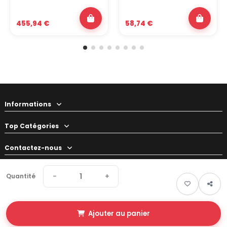
455,94 €
58,74 €
Informations
Top Catégories
Contactez-nous
Votre préparateur
−
+
Quantité
Ajouter au panier
© 2026 Swapland - Tous droits réservés • Made by
New Keys