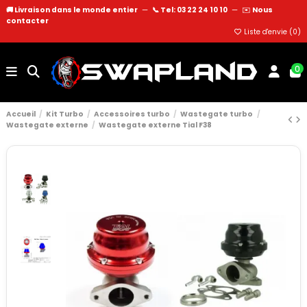
🚚 Livraison dans le monde entier
—
📞 Tel: 03 22 24 10 10
—
✉️
Nous
contacter
Liste d'envie (
0
)
0
Accueil
Kit Turbo
Accessoires turbo
Wastegate turbo
Wastegate externe
Wastegate externe Tial F38